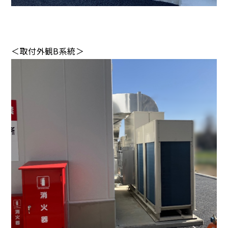
＜取付外観B系統＞